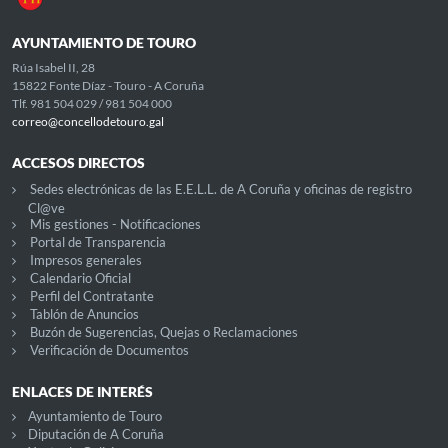
AYUNTAMIENTO DE TOURO
Rúa Isabel II, 28
15822 Fonte Díaz - Touro - A Coruña
Tlf. 981 504 029 / 981 504 000
correo@concellodetouro.gal
ACCESOS DIRECTOS
Sedes electrónicas de las E.E.L.L. de A Coruña y oficinas de registro
Cl@ve
Mis gestiones - Notificaciones
Portal de Transparencia
Impresos generales
Calendario Oficial
Perfil del Contratante
Tablón de Anuncios
Buzón de Sugerencias, Quejas o Reclamaciones
Verificación de Documentos
ENLACES DE INTERÉS
Ayuntamiento de Touro
Diputación de A Coruña