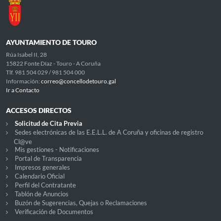
AYUNTAMIENTO DE TOURO
Rúa Isabel II, 28
15822 Fonte Díaz - Touro - A Coruña
Tlf. 981 504 029 / 981 504 000
Información:
correo@concellodetouro.gal
Ir a Contacto
ACCESOS DIRECTOS
Solicitud de Cita Previa
Sedes electrónicas de las E.E.L.L. de A Coruña y oficinas de registro
Cl@ve
Mis gestiones - Notificaciones
Portal de Transparencia
Impresos generales
Calendario Oficial
Perfil del Contratante
Tablón de Anuncios
Buzón de Sugerencias, Quejas o Reclamaciones
Verificación de Documentos