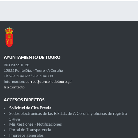
AYUNTAMIENTO DE TOURO
Rúa Isabel II, 28
15822 Fonte Díaz - Touro - A Coruña
Tlf. 981 504 029 / 981 504 000
Información:
correo@concellodetouro.gal
Ir a Contacto
ACCESOS DIRECTOS
Solicitud de Cita Previa
Sedes electrónicas de las E.E.L.L. de A Coruña y oficinas de registro
Cl@ve
Mis gestiones - Notificaciones
Portal de Transparencia
Impresos generales