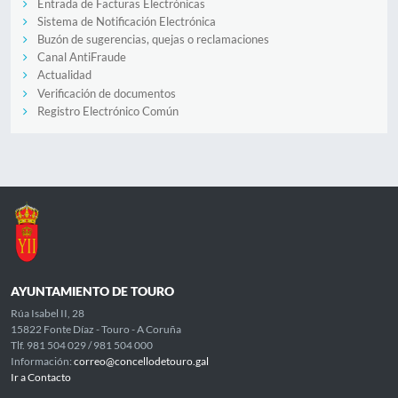
Entrada de Facturas Electrónicas
Sistema de Notificación Electrónica
Buzón de sugerencias, quejas o reclamaciones
Canal AntiFraude
Actualidad
Verificación de documentos
Registro Electrónico Común
AYUNTAMIENTO DE TOURO
Rúa Isabel II, 28
15822 Fonte Díaz - Touro - A Coruña
Tlf. 981 504 029 / 981 504 000
Información:
correo@concellodetouro.gal
Ir a Contacto