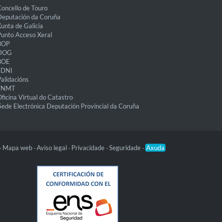
oncello de Touro
eputación da Coruña
unta de Galicia
unto Acceso Xeral
BOP
DOG
BOE
eDNI
alidacións
FNMT
ficina Virtual do Catastro
Sede Electrónica Deputación Provincial da Coruña
Mapa web
Aviso legal
Privacidade
Seguridade
Axuda
-
-
-
-
-