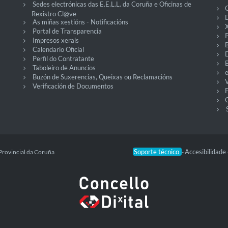
Sedes electrónicas das E.E.L.L. da Coruña e Oficinas de
C
Rexistro Cl@ve
D
As miñas xestións - Notificacións
X
Portal de Transparencia
P
Impresos xerais
Calendario Oficial
Perfil do Contratante
Taboleiro de Anuncios
Buzón de Suxerencias, Queixas ou Reclamacións
V
Verificación de Documentos
O
Soporte técnico
Accesibilidade
Provincial da Coruña
-