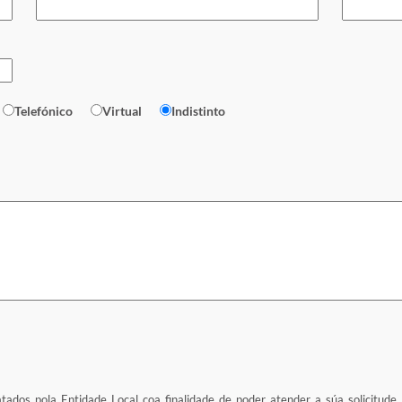
Telefónico
Virtual
Indistinto
atados pola Entidade Local coa finalidade de poder atender a súa solicitude