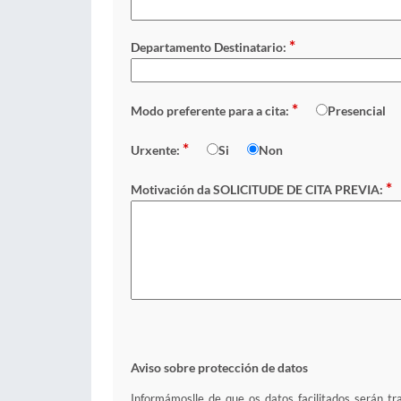
*
Departamento Destinatario:
*
Modo preferente para a cita:
Presencial
*
Urxente:
Si
Non
*
Motivación da SOLICITUDE DE CITA PREVIA:
Aviso sobre protección de datos
Informámoslle de que os datos facilitados serán tr