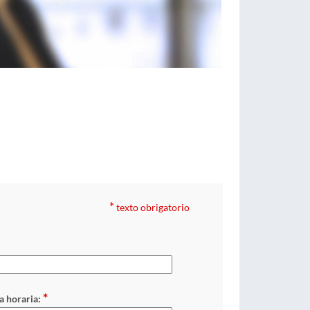
*
texto obrigatorio
*
a horaria: