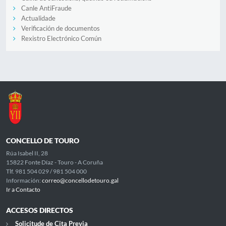
Canle AntiFraude
Actualidade
Verificación de documentos
Rexistro Electrónico Común
CONCELLO DE TOURO
Rúa Isabel II, 28
15822 Fonte Díaz - Touro - A Coruña
Tlf. 981 504 029 / 981 504 000
Información:
correo@concellodetouro.gal
Ir a Contacto
ACCESOS DIRECTOS
Solicitude de Cita Previa