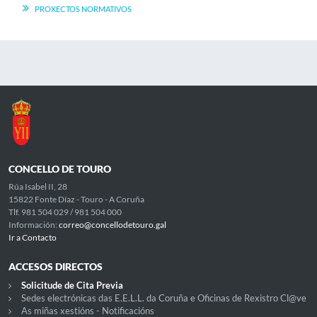
PROXECTOS NORMATIVOS
CONCELLO DE TOURO
Rúa Isabel II, 28
15822 Fonte Díaz - Touro - A Coruña
Tlf. 981 504 029 / 981 504 000
Información:
correo@concellodetouro.gal
Ir a Contacto
ACCESOS DIRECTOS
Solicitude de Cita Previa
Sedes electrónicas das E.E.L.L. da Coruña e Oficinas de Rexistro Cl@ve
As miñas xestións - Notificacións