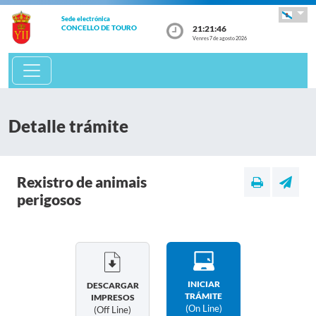
Sede electrónica
21:21:46
CONCELLO DE TOURO
Venres 7 de agosto 2026
Detalle trámite
Rexistro de animais
perigosos
INICIAR
DESCARGAR
TRÁMITE
IMPRESOS
(on Line)
(off Line)