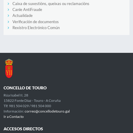
Caixa de suxestións, queixas ou reclamacións
Canle AntiFraude
Actualidade
Verificación de documentos
Rexistro Electrónico Común
CONCELLO DE TOURO
Rúa Isabel II, 28
15822 Fonte Díaz - Touro - A Coruña
Tlf. 981 504 029 / 981 504 000
Información:
correo@concellodetouro.gal
Ir a Contacto
ACCESOS DIRECTOS