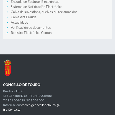
Entrada de Facturas Electrónicas
Sistema de Notificación Electrónica
Caixa de suxestións, queixas ou reclamacións
Canle AntiFraude
Actualidade
Verificación de documentos
Rexistro Electrónico Común
CONCELLO DE TOURO
Rúa Isabel II, 28
15822 Fonte Díaz - Touro - A Coruña
Tlf. 981 504 029 / 981 504 000
Información:
correo@concellodetouro.gal
Ir a Contacto